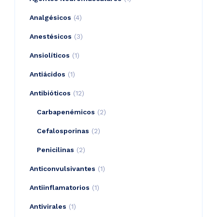
product
4
Analgésicos
4
products
3
Anestésicos
3
products
1
Ansiolíticos
1
product
1
Antiácidos
1
product
12
Antibióticos
12
products
2
Carbapenémicos
2
products
2
Cefalosporinas
2
products
2
Penicilinas
2
products
1
Anticonvulsivantes
1
product
1
Antiinflamatorios
1
product
1
Antivirales
1