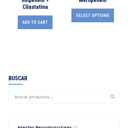
Imipenem +
Meropenem
Cilastatina
SELECT OPTIONS
ADD TO CART
BUSCAR
1
Agentes Neuromusculares
1